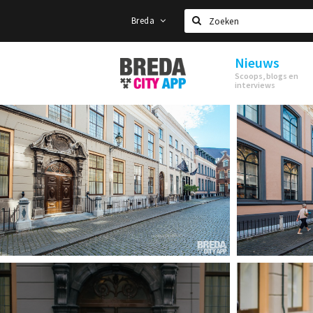
Breda
Zoeken
Nieuws
Stappen
Scoops, blogs en
&
interviews
Shoppen
Breda