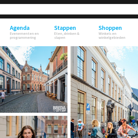
Agenda
Stappen
Shoppen
Evenementen en
Eten, drinken &
Winkels en
programmering
slapen
winkelgebieden