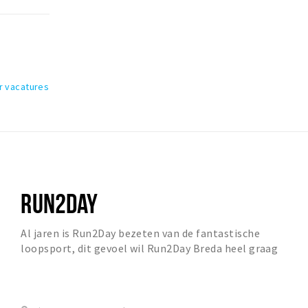
r vacatures
RUN2DAY
Al jaren is Run2Day bezeten van de fantastische
loopsport, dit gevoel wil Run2Day Breda heel graag
overbrengen op de klanten. Ben je een fun-runner of...