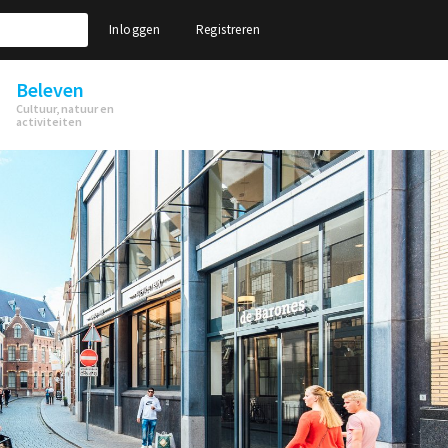
Inloggen
Registreren
Beleven
Cultuur, natuur en
activiteiten