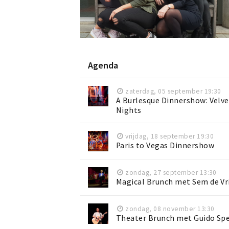
Agenda
zaterdag, 05 september 19:30
A Burlesque Dinnershow: Velve
Nights
vrijdag, 18 september 19:30
Paris to Vegas Dinnershow
zondag, 27 september 13:30
Magical Brunch met Sem de Vr
zondag, 08 november 13:30
Theater Brunch met Guido Sp