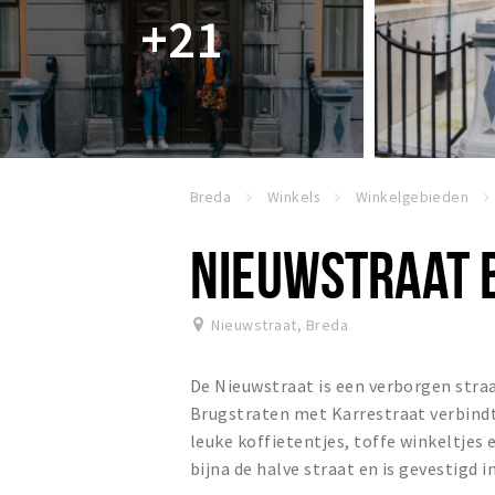
+21
Breda
Winkels
Winkelgebieden
NIEUWSTRAAT 
Nieuwstraat
,
Breda
De Nieuwstraat is een verborgen stra
Brugstraten met Karrestraat verbindt 
leuke koffietentjes, toffe winkeltjes 
bijna de halve straat en is gevestigd 