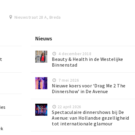
Nieuwstraat 28 A, Breda
Nieuws
4 december 2018
t
Beauty & Health in de Westelijke
Binnenstad
7 mei 2026
Nieuwe koers voor ‘Drag Me 2 The
Dinnershow’ in De Avenue
ies
22 april 2026
Spectaculaire dinnershows bij De
Avenue: van Hollandse gezelligheid
tot internationale glamour
ek