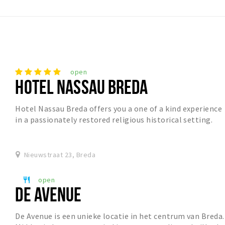
open
HOTEL NASSAU BREDA
Hotel Nassau Breda offers you a one of a kind experience
in a passionately restored religious historical setting.
The stunning architecture combined w...
Nieuwstraat 23, Breda
open
restaurant
DE AVENUE
De Avenue is een unieke locatie in het centrum van Breda.