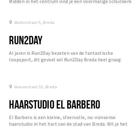
Midden in het centrum vind je een voormalige schuilkerk
die volledig is omgetoverd tot een p...
Waterstraat 5, Breda
RUN2DAY
Al jaren is Run2Day bezeten van de fantastische
loopsport, dit gevoel wil Run2Day Breda heel graag
overbrengen op de klanten. Ben je een fun-runner of...
Nieuwstraat 33, Breda
HAARSTUDIO EL BARBERO
El Barbero is een kleine, sfeervolle, no-nonsense
haarstudio in het hart van de stad van Breda. Wil je het
meest trendy kapsel? Dat kan, maar ook voor...