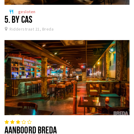
gesloten
restaurant
5. BY CAS
Ridderstraat 21, Breda
AANBOORD BREDA