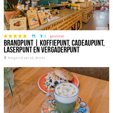
3
gesloten
restaurant
emoji_people
BRANDPUNT | KOFFIEPUNT, CADEAUPUNT,
LASERPUNT EN VERGADERPUNT
Reigerstraat 16, Breda