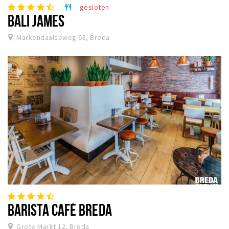
gesloten
restaurant
BALI JAMES
Markendaalseweg 68, Breda
BARISTA CAFÉ BREDA
Grote Markt 12, Breda