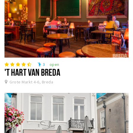
3
open
emoji_people
'T HART VAN BREDA
Grote Markt 4-6, Breda