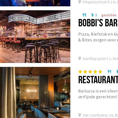
Klappeijstraat 8-14,
5
gesloten
restaurant
emoji_people
BOBBI'S BAR
Pizza, Biefstuk en ki
& Bites zorgen voor 
stellen naar eigen w
Gasthuyspoort 1, Br
restaurant
emoji_p
RESTAURANT
Barlucca is een sfee
verfijnde gerechten! 
pure Italiaanse keuk
Van Coothplein 24, B