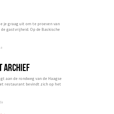
ze je graag uit om te proeven van
 de gastvrijheid. Op de Baskische
un keuken, bereiden...
da
T ARCHIEF
 ligt aan de rondweg van de Haagse
t restaurant bevindt zich op het
trum Heksenwiel.
da