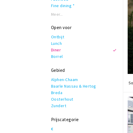
Fine dining *
Frans
Meer...
Grieks
Grill
Open voor
Hamburgers
Ontbijt
IJs en ander lekkers
Lunch
Indiaas
Diner
Indonesisch
Borrel
Internationaal
Italiaans
Gebied
Japans
Koffie, lunch & lekkers
Alphen-Chaam
So
Latijns-Amerikaans
Baarle Nassau & Hertog
Mediterraan
Breda
Moors
Oosterhout
Nederlands - Belgisch
Zundert
Oosters - Orientaal
Pannenkoeken
Prijscategorie
Pizza
€
Snelle hap