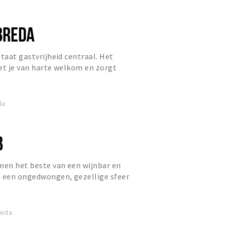
BREDA
staat gastvrijheid centraal. Het
et je van harte welkom en zorgt
niets ontbreekt. Laat j...
da
B
en het beste van een wijnbar en
n een ongedwongen, gezellige sfeer
dig geselecteerde wijnen...
reda