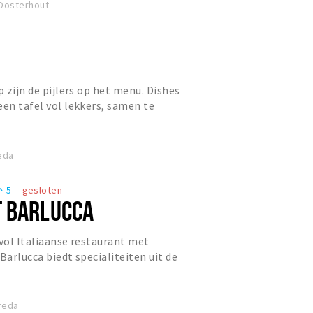
 Oosterhout
p zijn de pijlers op het menu. Dishes
een tafel vol lekkers, samen te
ens. De prominent a...
eda
5
gesloten
eople
 BARLUCCA
rvol Italiaanse restaurant met
Barlucca biedt specialiteiten uit de
en met een brede keuz...
reda