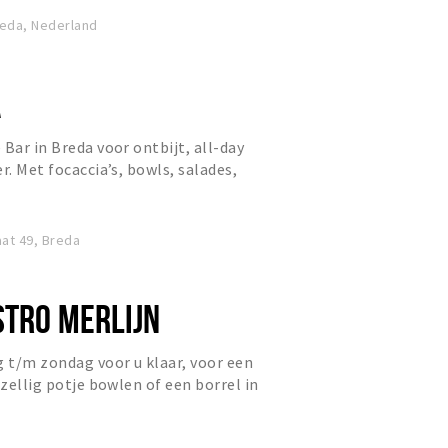
reda, Nederland
A
Bar in Breda voor ontbijt, all-day
r. Met focaccia’s, bowls, salades,
ha, verse juices...
at 49, Breda
STRO MERLIJN
g t/m zondag voor u klaar, voor een
ezellig potje bowlen of een borrel in