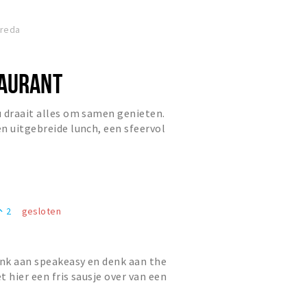
Breda
AURANT
 draait alles om samen genieten.
n uitgebreide lunch, een sfeervol
 borrel, gasten zijn...
2
gesloten
eople
nk aan speakeasy en denk aan the
 hier een fris sausje over van een
Moos is geboren. Mr....