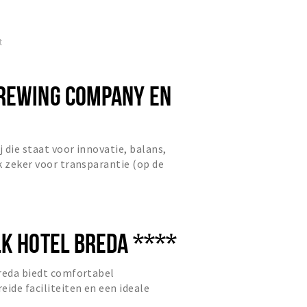
nt in het centrum van...
t
REWING COMPANY EN
j die staat voor innovatie, balans,
k zeker voor transparantie (op de
ge bieren na). Dit...
LK HOTEL BREDA ****
Breda biedt comfortabel
eide faciliteiten en een ideale
ntspanning als zakelijke gasten.