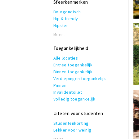
Sfeerkenmerken
Streekproducten
Rolstoeltoegankelijk
Thuis bezorgen
Bourgondisch
Invalidentoilet
Veganistisch
Hip & trendy
Kindvriendelijk
Vegetarisch
Hipster
Private dining
Bezorgen
Industrieel
Rookruimte
Meer...
Verrassingsmenu
Klassiek
Reserveren mogelijk
Modern
Terras of binnentuin
Toegankelijkheid
Romantisch
Te huur voor privé gelegenheden
Alle locaties
Thema
WiFi
Entree toegankelijk
Vintage
Binnen toegankelijk
Zakelijk & formeel
Verdiepingen toegankelijk
Pinnen
Invalidentoilet
Volledig toegankelijk
Uiteten voor studenten
Studentenkorting
Lekker voor weinig