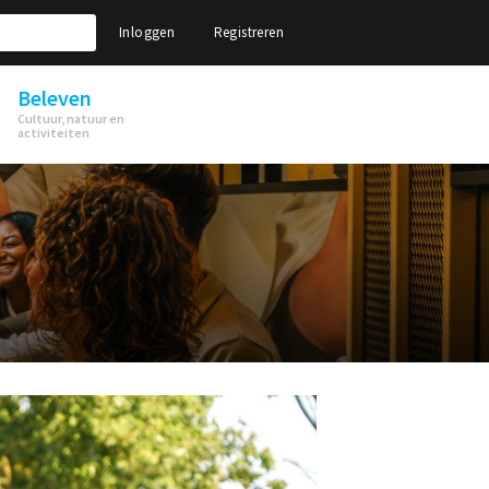
Inloggen
Registreren
Beleven
Cultuur, natuur en
activiteiten