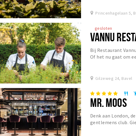
Princenhagelaan 5, 
gesloten
VANNU REST
Bij Restaurant Vannu
Of het nu gaat om ee
diner of een gezellige
Gilzeweg 24, Bavel
restaurant
emoji_p
MR. MOOS
Denk aan London, de
gentlemens club. Giet
Franse Bistro en Mr. 