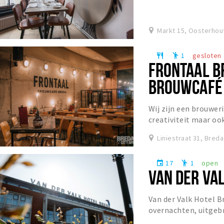
een sfeervol restaura
Markt 15, Oosterhou
1
gesloten
restaurant
emoji_people
FRONTAAL B
BROUWCAFÉ
Wij zijn een brouweri
creativiteit maar oo
helderheid van sommi
Liniestraat 31, Breda
17
1
open
event
emoji_people
VAN DER VA
Van der Valk Hotel 
overnachten, uitgebr
ligging voor zowel o