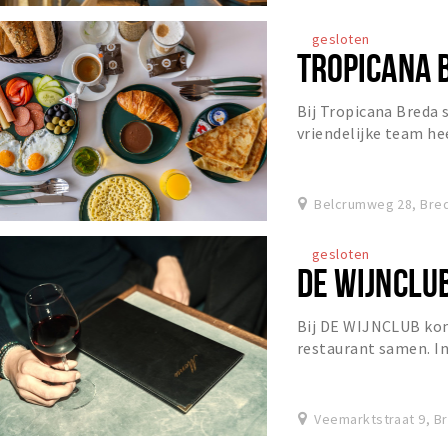
gesloten
TROPICANA 
Bij Tropicana Breda 
vriendelijke team he
ervoor dat het je aan 
Belcrumweg 28, Bre
gesloten
DE WIJNCLU
Bij DE WIJNCLUB kom
restaurant samen. I
geniet je van zorgvul
Veemarktstraat 9, B