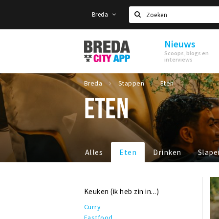
Breda
Zoeken
Nieuws
Stappen
Scoops, blogs en
&
interviews
Shoppen
Breda
Breda
Stappen
Eten
ETEN
Alles
Eten
Drinken
Slape
Keuken (ik heb zin in...)
Curry
Fastfood