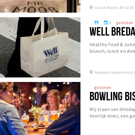
Grote Markt 40-42 B
1
gesloten
restaurant
event
WELL BRED
Healthy Food & Juice 
brunch, lunch en dine
specialty coffee, matc
Nieuwe Ginnekenstra
gesloten
BOWLING BI
Wij staan van dinsda
heerlijk diner, een g
het Grand Café!