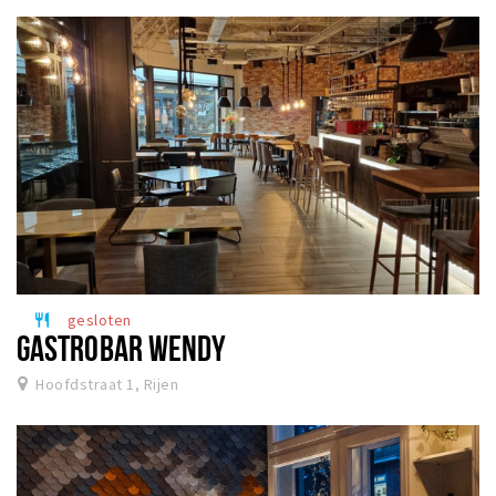
gesloten
restaurant
GASTROBAR WENDY
Hoofdstraat 1, Rijen