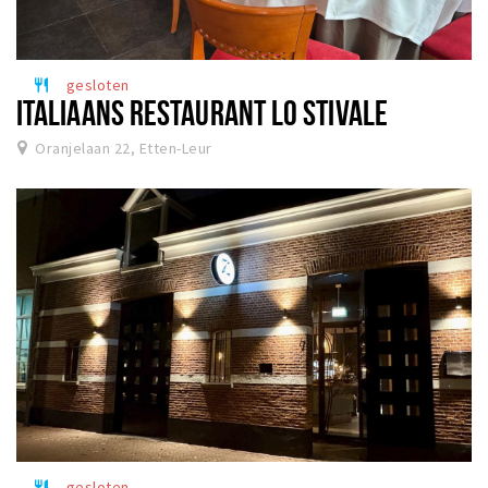
gesloten
restaurant
ITALIAANS RESTAURANT LO STIVALE
Oranjelaan 22, Etten-Leur
gesloten
restaurant