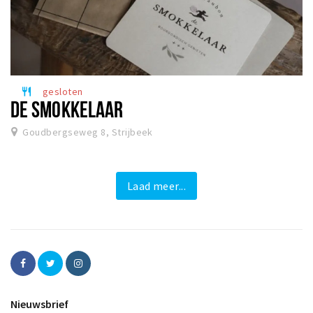
gesloten
restaurant
DE SMOKKELAAR
Goudbergseweg 8, Strijbeek
Laad meer...
Nieuwsbrief