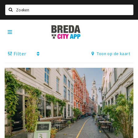
Zoeken
Breda
Home
City
App
Agenda
Filter
Toon op de kaart
Deals
Party pics
Nieuws, interviews & blogs
Eten
Drinken
Slapen
Recreatief
Winkels