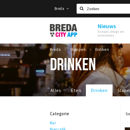
Breda
Zoeken
Nieuws
Stappen
Scoops, blogs en
&
interviews
Shoppen
Breda
Breda
Stappen
Drinken
DRINKEN
Alles
Eten
Drinken
Slape
Categorie
So
Bar
Biercafé