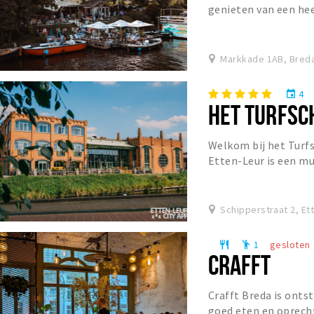
genieten van een heer
en lekkere food & bit
Markkade 1AB, Bred
4
event
HET TURFSC
Welkom bij het Turfs
Etten-Leur is een m
voorzien van alle mo
Schipperstraat 2, Et
1
gesloten
restaurant
emoji_people
CRAFFT
Crafft Breda is ontst
goed eten en oprecht