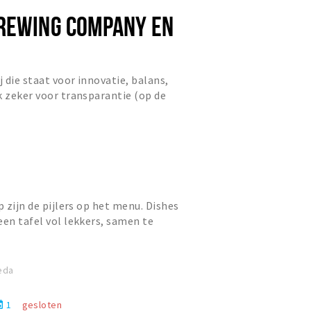
REWING COMPANY EN
j die staat voor innovatie, balans,
k zeker voor transparantie (op de
ge bieren na). Dit...
p zijn de pijlers op het menu. Dishes
een tafel vol lekkers, samen te
ens. De prominent a...
eda
1
gesloten
nt