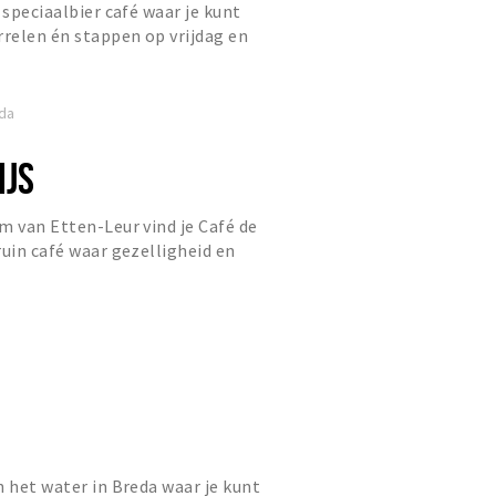
 speciaalbier café waar je kunt
rrelen én stappen op vrijdag en
eda
IJS
m van Etten-Leur vind je Café de
ruin café waar gezelligheid en
staan. Zodra je binnenstap...
n het water in Breda waar je kunt