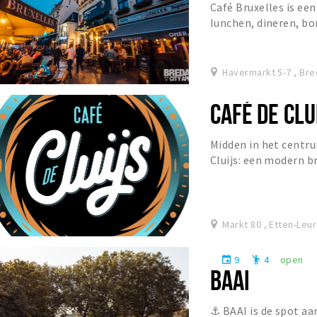
Café Bruxelles is een
lunchen, dineren, bo
zaterdag.
Havermarkt 5-7 , Br
CAFÉ DE CLU
Midden in het centru
Cluijs: een modern b
ontmoeting centraal 
Markt 80 , Etten-Leur
9
4
open
event
emoji_people
BAAI
⚓ BAAI is de spot aa