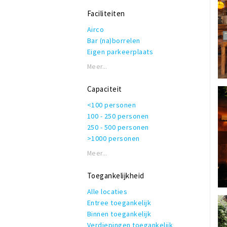
Ambient
Folk
Faciliteiten
Irish
Airco
Bar (na)borrelen
Eigen parkeerplaats
Garderobe
Meer...
Honden toegestaan
Rolstoeltoegankelijk
Capaciteit
Invalidentoilet
<100 personen
Kindvriendelijk
100 - 250 personen
Private dining
250 - 500 personen
Rookruimte
>1000 personen
Reserveren mogelijk
Terras of binnentuin
Meer...
Te huur voor privé gelegenheden
WiFi
Toegankelijkheid
Alle locaties
Entree toegankelijk
Binnen toegankelijk
Verdiepingen toegankelijk