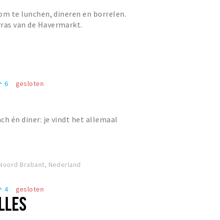
 om te lunchen, dineren en borrelen.
rras van de Havermarkt.
6
gesloten
eople
nch én diner: je vindt het allemaal
Noord Brabant, Nederland
4
gesloten
eople
LLES