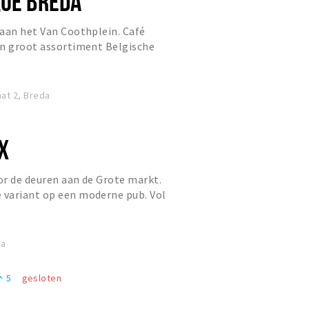
QUE BREDA
aan het Van Coothplein. Café
en groot assortiment Belgische
nen en klassieke Belgische ger...
at 2, Breda
X
r de deuren aan de Grote markt.
variant op een moderne pub. Vol
 en gezelligheid dat is waa...
da
5
gesloten
eople