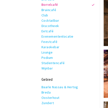
Borrelcafé
Bruincafé
Club
Cocktailbar
Discotheek
Eetcafé
Evenementenlocatie
Feestcafé
Karaokebar
Lounge
Podium
Studentencafé
Wijnbar
Gebied
Baarle Nassau & Hertog
Breda
Oosterhout
Zundert