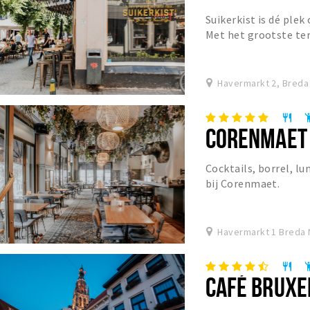
Suikerkist is dé plek
Met het grootste te
Havermarkt 2, Breda
restaurant
emoji_p
CORENMAET
Cocktails, borrel, lu
bij Corenmaet.
Havermarkt 1 Breda 
restaurant
emoji_p
CAFÉ BRUXE