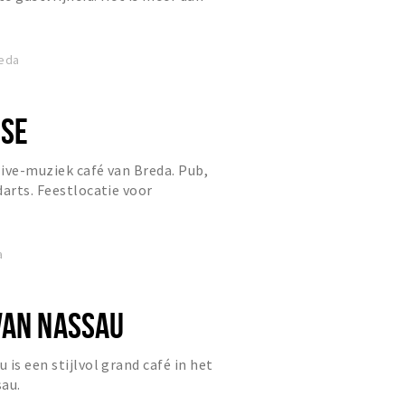
taurant of evenementen...
reda
NSE
live-muziek café van Breda. Pub,
darts. Feestlocatie voor
a
VAN NASSAU
is een stijlvol grand café in het
sau.