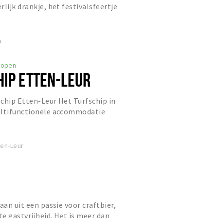
lijk drankje, het festivalsfeertje
es, maar waar je oo...
a
open
HIP ETTEN-LEUR
chip Etten-Leur Het Turfschip in
ultifunctionele accommodatie
derne voorzieningen. Voor elk...
ten-Leur
aan uit een passie voor craftbier,
e gastvrijheid. Het is meer dan