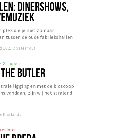
LEN: DINERSHOWS,
IVEMUZIEK
n plek die je niet zomaar
n tussen de oude fabriekshallen
en sfeervolle, levendige plek wa...
id 102, Oosterhout
2
open
eople
 THE BUTLER
trale ligging en met de bioscoop
ns vandaan, zijn wij het stralend
end Etten-Leur. Ons ui...
Netherlands
gesloten