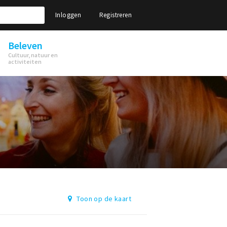
Inloggen
Registreren
Beleven
Cultuur, natuur en
activiteiten
Toon op de kaart