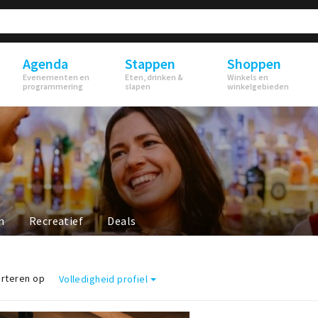
Agenda
Stappen
Shoppen
Evenementen en
Eten, drinken &
Winkels en
programmering
slapen
winkelgebieden
n
Recreatief
Deals
rteren op
Volledigheid profiel