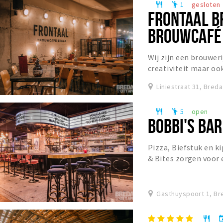
1
gesloten
restaurant
emoji_people
FRONTAAL B
BROUWCAFÉ
Wij zijn een brouweri
creativiteit maar oo
helderheid van sommi
Liniestraat 31, Breda
5
open
restaurant
emoji_people
BOBBI'S BAR
Pizza, Biefstuk en ki
& Bites zorgen voor 
stellen naar eigen w
Gasthuyspoort 1, Br
restaurant
eve