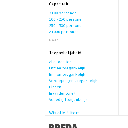
Rolstoeltoegankelijk
Capaciteit
Invalidentoilet
<100 personen
Kindvriendelijk
100 - 250 personen
Private dining
250 - 500 personen
Rookruimte
>1000 personen
Reserveren mogelijk
Terras of binnentuin
Meer...
Te huur voor privé gelegenheden
WiFi
Toegankelijkheid
Alle locaties
Entree toegankelijk
Binnen toegankelijk
Verdiepingen toegankelijk
Pinnen
Invalidentoilet
Volledig toegankelijk
Wis alle filters
Stappen