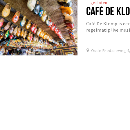
gesloten
CAFÉ DE KL
Café De Klomp is ee
regelmatig live muzi
Oude Bredaseweg 4,