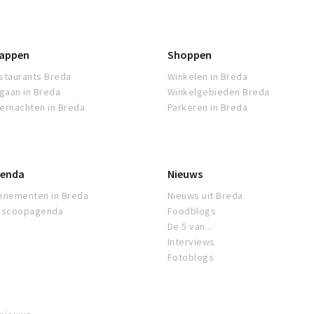
appen
Shoppen
staurants Breda
Winkelen in Breda
tgaan in Breda
Winkelgebieden Breda
ernachten in Breda
Parkeren in Breda
enda
Nieuws
enementen in Breda
Nieuws uit Breda
oscoopagenda
Foodblogs
De 5 van...
Interviews
Fotoblogs