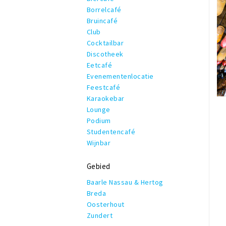
Borrelcafé
Bruincafé
Club
Cocktailbar
Discotheek
Eetcafé
Evenementenlocatie
Feestcafé
Karaokebar
Lounge
Podium
Studentencafé
Wijnbar
Gebied
Baarle Nassau & Hertog
Breda
Oosterhout
Zundert