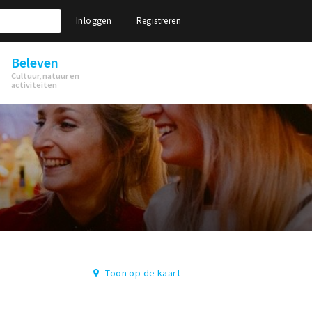
Inloggen
Registreren
Beleven
Cultuur, natuur en
activiteiten
Toon op de kaart