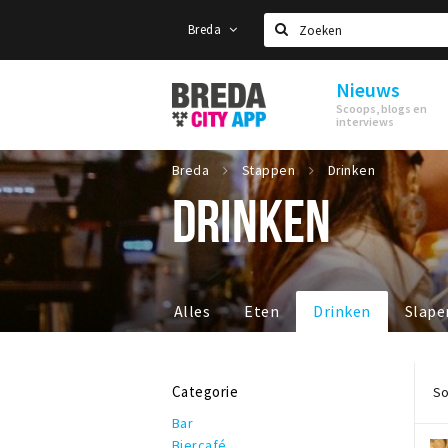
Breda
Zoeken
Nieuws
Stappen
Scoops, blogs en
&
interviews
Shoppen
Breda
Breda
Stappen
Drinken
DRINKEN
Alles
Eten
Drinken
Slape
Categorie
So
Bar
Biercafé