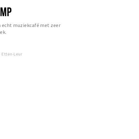
OMP
n echt muziekcafé met zeer
ek.
 Etten-Leur