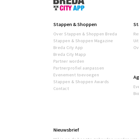
&
Shoppen
Breda
Stappen & Shoppen
St
Over Stappen & Shoppen Breda
Re
Stappen & Shoppen Magazine
Ui
Breda City App
Ov
Breda City Mapp
Partner worden
Partnerprofiel aanpassen
Evenement toevoegen
Ag
Stappen & Shoppen Awards
Ev
Contact
Bi
Nieuwsbrief