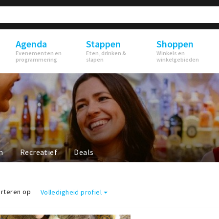
Agenda
Stappen
Shoppen
Evenementen en
Eten, drinken &
Winkels en
programmering
slapen
winkelgebieden
n
Recreatief
Deals
rteren op
Volledigheid profiel