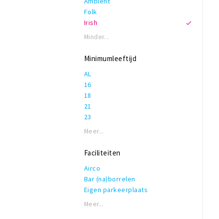
Ambient
Folk
Irish
Minder...
Minimumleeftijd
AL
16
18
21
23
Meer...
Faciliteiten
Airco
Bar (na)borrelen
Eigen parkeerplaats
Garderobe
Meer...
Honden toegestaan