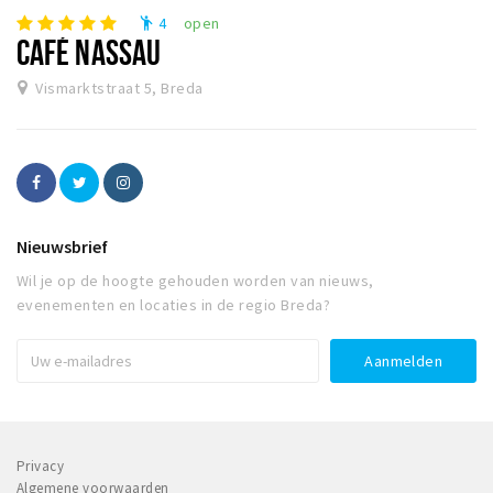
4
open
emoji_people
CAFÉ NASSAU
Vismarktstraat 5, Breda
Nieuwsbrief
Wil je op de hoogte gehouden worden van nieuws,
evenementen en locaties in de regio Breda?
Privacy
Algemene voorwaarden