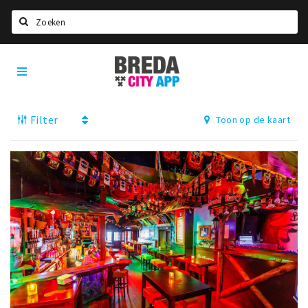
Zoeken
Breda
Home
City
App
Agenda
Filter
Toon op de kaart
Deals
Party pics
Nieuws, interviews & blogs
Eten
Drinken
Slapen
Recreatief
Winkels