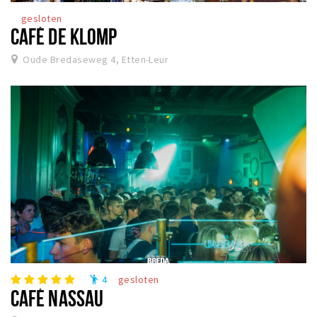
gesloten
CAFÉ DE KLOMP
Oude Bredaseweg 4, Etten-Leur
4
gesloten
emoji_people
CAFÉ NASSAU