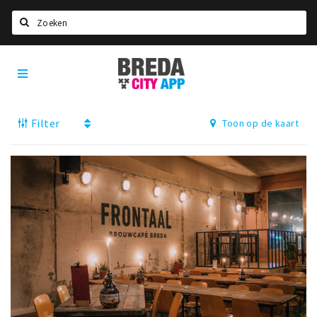
Zoeken
Breda
Home
City
App
Agenda
Filter
Toon op de kaart
Deals
Party pics
Nieuws, interviews & blogs
Eten
Drinken
Slapen
Recreatief
Winkels