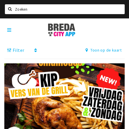
Zoeken
Breda
Home
City
App
Agenda
Filter
Toon op de kaart
Deals
Party pics
Nieuws, interviews & blogs
Eten
Drinken
Slapen
Recreatief
Winkels