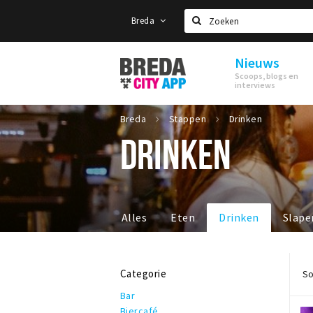
Breda
Zoeken
Nieuws
Stappen
Scoops, blogs en
&
interviews
Shoppen
Breda
Breda
Stappen
Drinken
DRINKEN
Alles
Eten
Drinken
Slape
Categorie
So
Bar
Biercafé