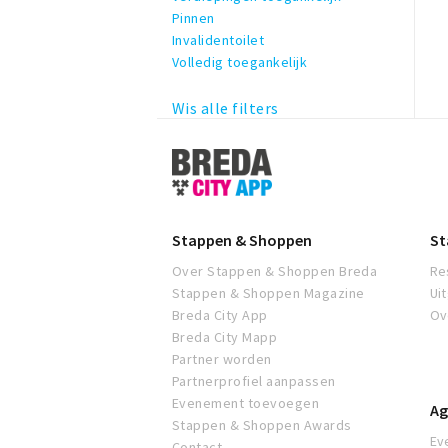
Pinnen
Invalidentoilet
Volledig toegankelijk
Wis alle filters
Stappen
&
Shoppen
Breda
Stappen & Shoppen
St
Over Stappen & Shoppen Breda
Re
Stappen & Shoppen Magazine
Ui
Breda City App
Ov
Breda City Mapp
Partner worden
Partnerprofiel aanpassen
Evenement toevoegen
Ag
Stappen & Shoppen Awards
Ev
Contact