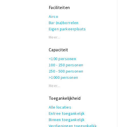
Ambient
Folk
Faciliteiten
Irish
Airco
Bar (na)borrelen
Eigen parkeerplaats
Garderobe
Meer...
Honden toegestaan
Rolstoeltoegankelijk
Capaciteit
Invalidentoilet
<100 personen
Kindvriendelijk
100 - 250 personen
Private dining
250 - 500 personen
Rookruimte
>1000 personen
Reserveren mogelijk
Terras of binnentuin
Meer...
Te huur voor privé gelegenheden
WiFi
Toegankelijkheid
Alle locaties
Entree toegankelijk
Binnen toegankelijk
Verdiepingen toegankelijk