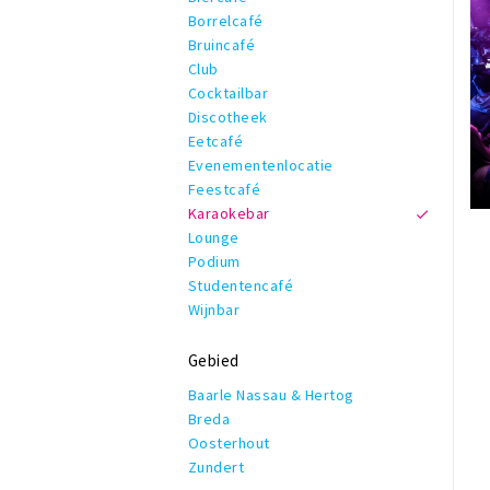
Borrelcafé
Bruincafé
Club
Cocktailbar
Discotheek
Eetcafé
Evenementenlocatie
Feestcafé
Karaokebar
Lounge
Podium
Studentencafé
Wijnbar
Gebied
Baarle Nassau & Hertog
Breda
Oosterhout
Zundert