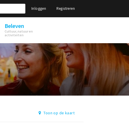
Inloggen
Registreren
Beleven
Cultuur, natuur en
activiteiten
Toon op de kaart