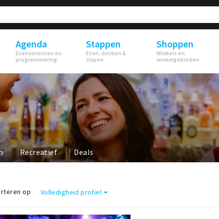
Agenda
Stappen
Shoppen
Evenementen en
Eten, drinken &
Winkels en
programmering
slapen
winkelgebieden
n
Recreatief
Deals
rteren op
Volledigheid profiel