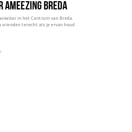
R AMEEZING BREDA
aokebar in het Centrum van Breda.
u vrienden terecht als je ervan houd
jf te zingen op d...
a