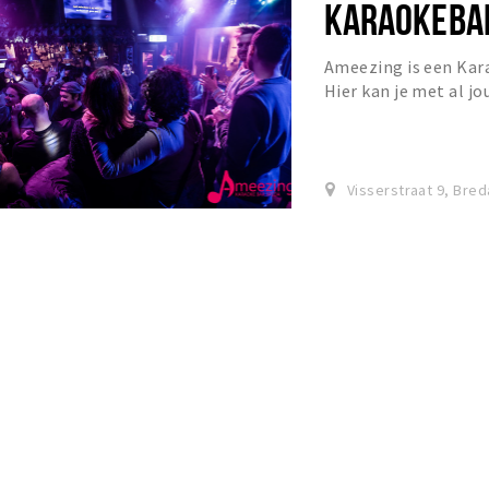
KARAOKEBA
Ameezing is een Kar
Hier kan je met al jo
om je longen uit je li
Visserstraat 9, Bred