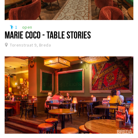
1
open
emoji_people
MARIE COCO - TABLE STORIES
Torenstraat 9, Breda