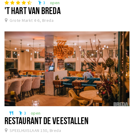
3
open
emoji_people
'T HART VAN BREDA
Grote Markt 4-6, Breda
3
open
restaurant
emoji_people
RESTAURANT DE VEESTALLEN
SPEELHUISLAAN 150, Breda