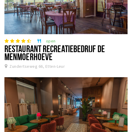
open
restaurant
RESTAURANT RECREATIEBEDRIJF DE
MENMOERHOEVE
Zundertseweg 66, Etten-Leur