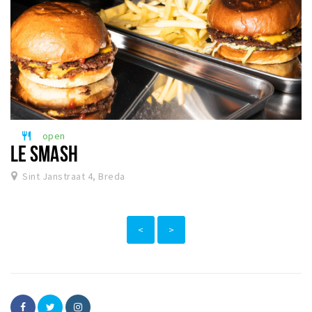
open
restaurant
LE SMASH
Sint Janstraat 4, Breda
<
>