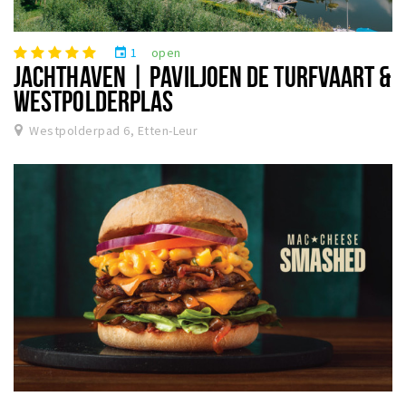
1
open
event
JACHTHAVEN | PAVILJOEN DE TURFVAART &
WESTPOLDERPLAS
Westpolderpad 6, Etten-Leur