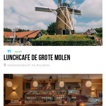
open
restaurant
LUNCHCAFÉ DE GROTE MOLEN
Heimolendreef 24, Rucphen