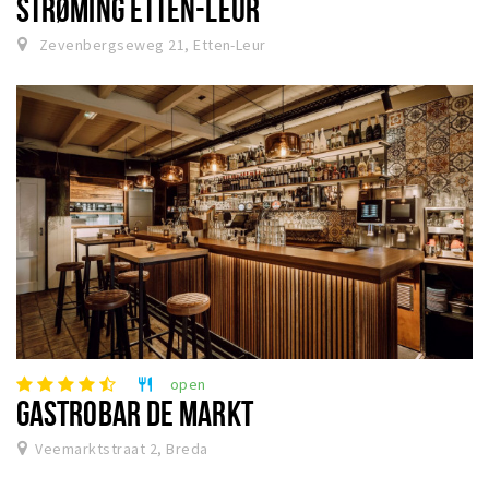
STRØMING ETTEN-LEUR
Zevenbergseweg 21, Etten-Leur
open
restaurant
GASTROBAR DE MARKT
Veemarktstraat 2, Breda