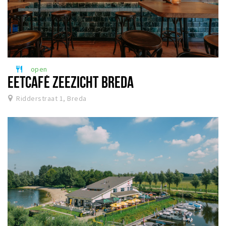
open
restaurant
EETCAFÉ ZEEZICHT BREDA
Ridderstraat 1, Breda