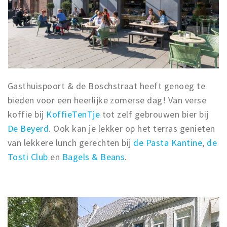
Gasthuispoort & de Boschstraat heeft genoeg te
bieden voor een heerlijke zomerse dag! Van verse
koffie bij
KoffieTenTje
tot zelf gebrouwen bier bij
De Beyerd
. Ook kan je lekker op het terras genieten
van lekkere lunch gerechten bij
de Pasta Kantine
,
de
Tosti Club
en
Bagels & Beans
.