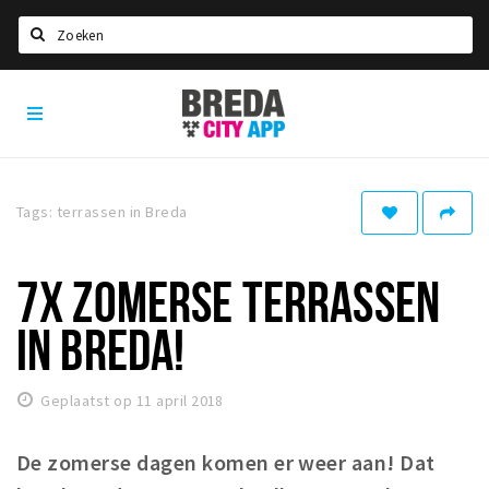
Zoeken
Breda
Home
City
App
Agenda
Deals
Tags: terrassen in Breda
Party pics
Nieuws, interviews & blogs
7X ZOMERSE TERRASSEN
Eten
IN BREDA!
Drinken
Slapen
Geplaatst op 11 april 2018
Recreatief
De zomerse dagen komen er weer aan! Dat
Winkels