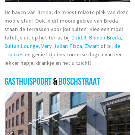
De haven van Breda, de meest relaxte plek van deze
mooie stad! Ook in dit mooie gebied van Breda
staan de terrassen voor jou buiten. Kies een mooi
tafeltje uit op het terras bij
Dok19
,
Binnen Breda
,
Sultan Lounge
,
Very Italian Pizza
,
Zwart
of bij
de
Trapkes
en geniet tijdens zomerse dagen van een
lekker hapje, drankje en het uitzicht!
GASTHUISPOORT
&
BOSCHSTRAAT