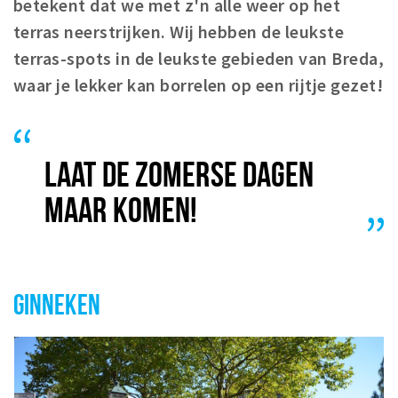
betekent dat we met z'n alle weer op het
Winkelgebieden
terras neerstrijken. Wij hebben de leukste
Parkeren
terras-spots in de leukste gebieden van Breda,
waar je lekker kan borrelen op een rijtje gezet!
Bezienswaardigheden
Musea, theaters & podia
Uitjes & activiteiten
LAAT DE ZOMERSE DAGEN
Toeristische routes
MAAR KOMEN!
Natuurgebieden
Baroniepoorten
Sport
GINNEKEN
Privacy
Inloggen