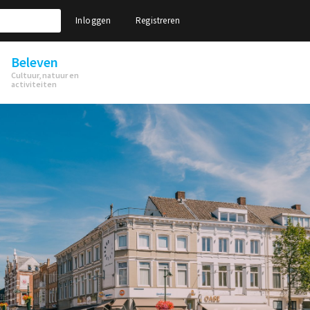
Inloggen
Registreren
Beleven
Cultuur, natuur en
activiteiten