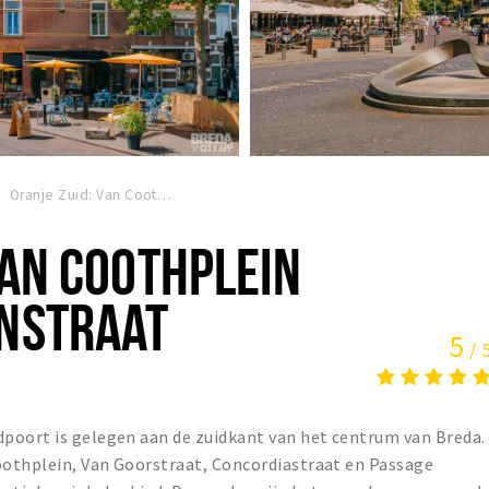
Oranje Zuid: Van Coothplein & Nw. Ginnekenstraat
VAN COOTHPLEIN
ENSTRAAT
5
/ 
poort is gelegen aan de zuidkant van het centrum van Breda.
othplein, Van Goorstraat, Concordiastraat en Passage