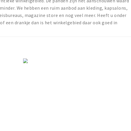
entieke winkelgebied. De panden zijn het aanschouwen waard
t minder. We hebben een ruim aanbod aan kleding, kapsalons,
eisbureaus, magazine store en nog veel meer. Heeft u onder
 of een drankje dan is het winkelgebied daar ook goed in