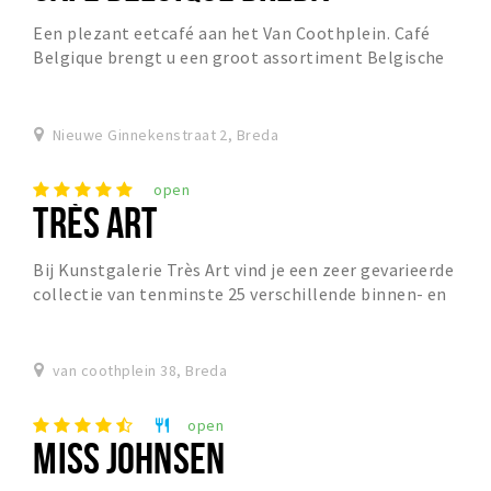
Een plezant eetcafé aan het Van Coothplein. Café
Belgique brengt u een groot assortiment Belgische
bieren, heerlijke wijnen en klassieke Belgische ger...
Nieuwe Ginnekenstraat 2, Breda
open
TRÈS ART
Bij Kunstgalerie Très Art vind je een zeer gevarieerde
collectie van tenminste 25 verschillende binnen- en
buitenlandse kunstenaars. Het gaat hierbij...
van coothplein 38, Breda
open
restaurant
MISS JOHNSEN