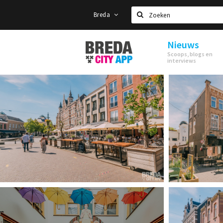
Breda
Zoeken
Nieuws
Stappen
Scoops, blogs en
&
interviews
Shoppen
Breda