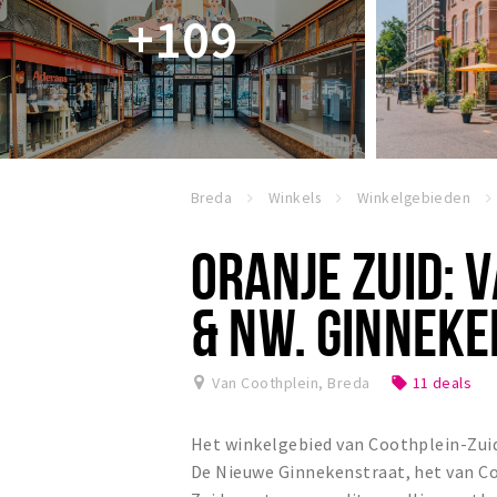
+109
Breda
Winkels
Winkelgebieden
ORANJE ZUID: 
& NW. GINNEK
Van Coothplein
,
Breda
11 deals
local_offer
Het winkelgebied van Coothplein-Zuid
De Nieuwe Ginnekenstraat, het van Co