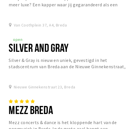
meer luxe? Een kapper waar jij gegarandeerd als een
'better you' naar buiten stapt? Een kapper die...
Van Coothplein 37, A4, Breda
open
SILVER AND GRAY
Silver & Gray is nieuw en uniek, gevestigd in het
stadscentrum van Breda aan de Nieuwe Ginnekenstraat,
gelegen tussen het gezellige van Coothplein en...
Nieuwe Ginnekenstraat 23, Breda
MEZZ BREDA
Mezz concerts & dance is het kloppende hart van de
popmuziek in Breda. In de grote zaal hangt een