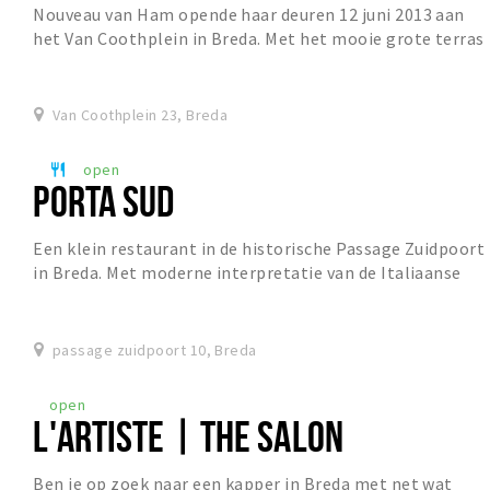
Nouveau van Ham opende haar deuren 12 juni 2013 aan
het Van Coothplein in Breda. Met het mooie grote terras
en een prachtig uitzicht op de gezelligste...
Van Coothplein 23, Breda
open
restaurant
PORTA SUD
Een klein restaurant in de historische Passage Zuidpoort
in Breda. Met moderne interpretatie van de Italiaanse
keuken in een ongedwongen sfeer.
passage zuidpoort 10, Breda
open
L'ARTISTE | THE SALON
Ben je op zoek naar een kapper in Breda met net wat