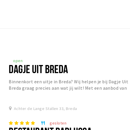
open
DAGJE UIT BREDA
Binnenkort een uitje in Breda? Wij helpen je bij Dagje Uit
Breda graag precies aan wat jij wilt! Met een aanbod van
meer dan 75 activiteiten (binnen é...
Achter de Lange Stallen 33, Breda
gesloten
restaurant