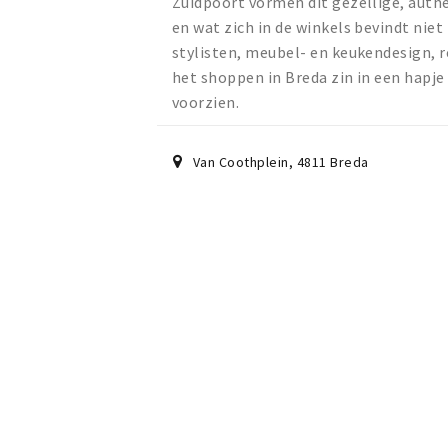
Zuidpoort vormen dit gezellige, auth
en wat zich in de winkels bevindt nie
stylisten, meubel- en keukendesign, r
het shoppen in Breda zin in een hapje
voorzien.
Van Coothplein
,
4811
Breda