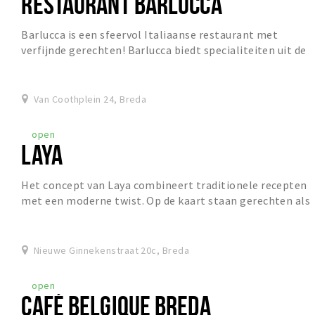
RESTAURANT BARLUCCA
Barlucca is een sfeervol Italiaanse restaurant met
verfijnde gerechten! Barlucca biedt specialiteiten uit de
pure Italiaanse keuken met een brede keuz...
Van Coothplein 24, Breda
open
LAYA
Het concept van Laya combineert traditionele recepten
met een moderne twist. Op de kaart staan gerechten als
butter chicken en tandoori, met veel vege...
Nieuwe Ginnekenstraat 20c, Breda
open
CAFÉ BELGIQUE BREDA