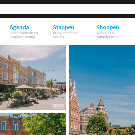
Agenda
Stappen
Shoppen
Evenementen en
Eten, drinken &
Winkels en
programmering
slapen
winkelgebieden